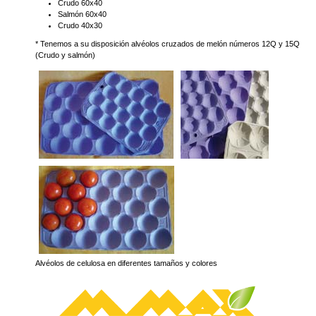
Crudo 60x40
Salmón 60x40
Crudo 40x30
* Tenemos a su disposición alvéolos cruzados de melón números 12Q y 15Q
(Crudo y salmón)
Alvéolos de celulosa en diferentes tamaños y colores